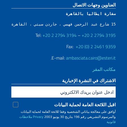
قسم التذييل
العناوين وجهات الاتصال
سفارة ايطاليا بالقاهرة
15 شارع عبد الرحمن فهمي ، جاردن سيتي ، القاهرة ، مصر
Tel:
+20 2 2794 3194
–
+20 2 2794 3195
Fax:
+20 (0) 2 2461 9359
.
E-mail:
ambasciata.cairo@esteri.it
مكاتب المقر
الاشتراك في النشرة الإخبارية
Inserisci la tua email
اقبل اللائحة العامة لحماية البيانات
أوافق على معالجة بياناتي الشخصية وفقا للائحة العامة لحماية البيانات
والمرسوم التشريعي رقم 196 بتاريخ 30 يونيو 2003
Privacy
ملاحظات
قانونية