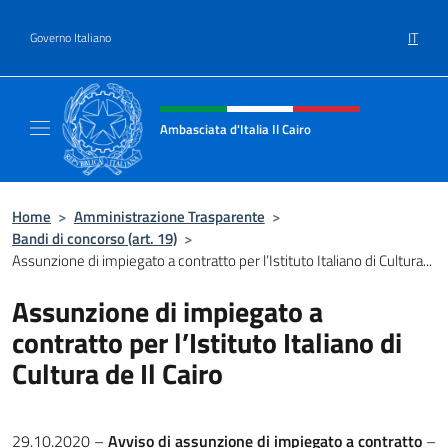
Salta al contenuto
IT
Governo Italiano
Intestazione sito, social e menù
Ambasciata d'Italia Il Cairo
Sito Ufficiale Ambasciata d'Italia a Il Cairo
Home
>
Amministrazione Trasparente
>
Bandi di concorso (art. 19)
>
Assunzione di impiegato a contratto per l’Istituto Italiano di Cultura...
Assunzione di impiegato a
contratto per l’Istituto Italiano di
Cultura de Il Cairo
29.10.2020 –
Avviso di assunzione di impiegato a contratto
–