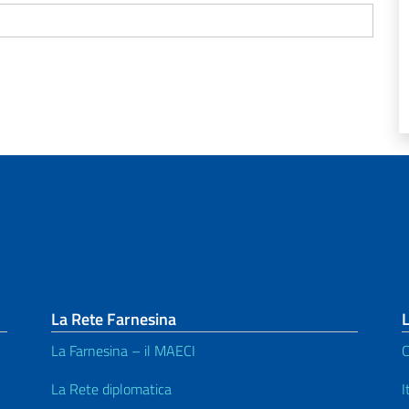
La Rete Farnesina
L
La Farnesina – il MAECI
C
La Rete diplomatica
I