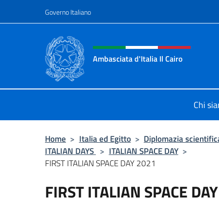
Salta al contenuto
Governo Italiano
Intestazione sito, social 
Ambasciata d'Italia Il Cairo
Sito Ufficiale Ambasciata d'Italia a 
Chi si
Home
>
Italia ed Egitto
>
Diplomazia scientific
ITALIAN DAYS
>
ITALIAN SPACE DAY
>
FIRST ITALIAN SPACE DAY 2021
FIRST ITALIAN SPACE DAY