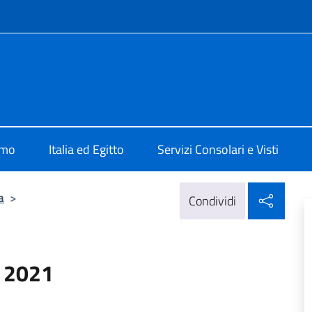
e menù
Il Cairo
amo
Italia ed Egitto
Servizi Consolari e Visti
Condi
a
>
Condividi
 2021