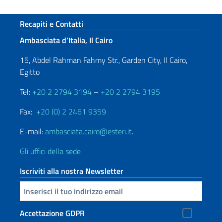
Sezione footer
Recapiti e Contatti
Ambasciata d’Italia, Il Cairo
15, Abdel Rahman Fahmy Str., Garden City, Il Cairo,
Egitto
Tel:
+20 2 2794 3194
–
+20 2 2794 3195
Fax:
+20 (0) 2 2461 9359
E-mail:
ambasciata.cairo@esteri.it
.
Gli uffici della sede
Iscriviti alla nostra Newsletter
Inserisci la tua email
Accettazione GDPR