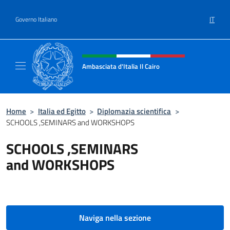
Salta al contenuto
IT
Governo Italiano
Intestazione sito, social e menù
Ambasciata d'Italia Il Cairo
Sito Ufficiale Ambasciata d'Italia a Il Cairo
Home
>
Italia ed Egitto
>
Diplomazia scientifica
>
SCHOOLS ,SEMINARS and WORKSHOPS
SCHOOLS ,SEMINARS
and WORKSHOPS
Naviga nella sezione