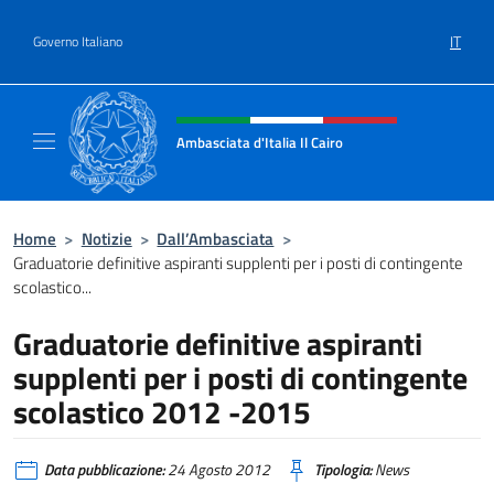
Salta al contenuto
IT
Governo Italiano
Intestazione sito, social e menù
Ambasciata d'Italia Il Cairo
Sito Ufficiale Ambasciata d'Italia a Il Cairo
Home
>
Notizie
>
Dall’Ambasciata
>
Graduatorie definitive aspiranti supplenti per i posti di contingente
scolastico...
Graduatorie definitive aspiranti
supplenti per i posti di contingente
scolastico 2012 -2015
Data pubblicazione:
24 Agosto 2012
Tipologia:
News