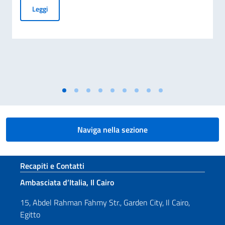
Rinnovo dei Comitati degli Italiani all’Estero (Com.It.Es)
Leggi
Naviga nella sezione
Sezione footer
Recapiti e Contatti
Ambasciata d’Italia, Il Cairo
15, Abdel Rahman Fahmy Str., Garden City, Il Cairo,
Egitto