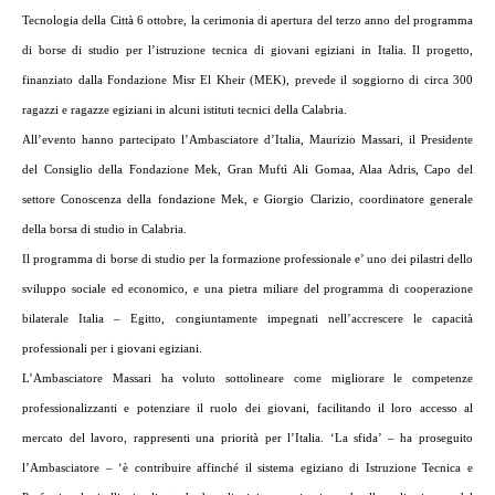
Tecnologia della Città 6 ottobre, la cerimonia di apertura
del
terzo anno
del
programma
di borse di studio per l’istruzione tecnica di giovani egiziani in Italia. Il progetto,
finanziato dalla Fondazione Misr El Kheir (MEK), prevede il soggiorno di circa 300
ragazzi e ragazze egiziani in alcuni istituti tecnici della Calabria.
All’evento hanno partecipato l’Ambasciatore d’Italia, Maurizio Massari, il Presidente
del Consiglio della Fondazione Mek, Gran Muftì Ali Gomaa, Alaa Adris, Capo del
settore Conoscenza della fondazione Mek, e Giorgio Clarizio, coordinatore generale
della borsa di studio in Calabria.
Il programma di borse di studio per la formazione professionale e’ uno dei pilastri dello
sviluppo sociale ed economico, e una pietra miliare
del
programma di cooperazione
bilaterale Italia – Egitto, congiuntamente impegnati nell’accrescere le capacità
professionali per i giovani egiziani.
L’Ambasciatore Massari ha voluto sottolineare come migliorare le competenze
professionalizzanti e potenziare il ruolo dei giovani, facilitando il loro accesso al
mercato
del
lavoro, rappresenti una priorità per l’Italia. ‘La sfida’ – ha proseguito
l’Ambasciatore – ‘è contribuire affinché il sistema egiziano di Istruzione Tecnica e