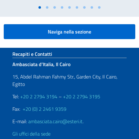
Naviga nella sezione
Sezione footer
Recapiti e Contatti
Ambasciata d’Italia, Il Cairo
15, Abdel Rahman Fahmy Str., Garden City, Il Cairo,
Egitto
Tel:
+20 2 2794 3194
–
+20 2 2794 3195
Fax:
+20 (0) 2 2461 9359
E-mail:
ambasciata.cairo@esteri.it
.
Gli uffici della sede