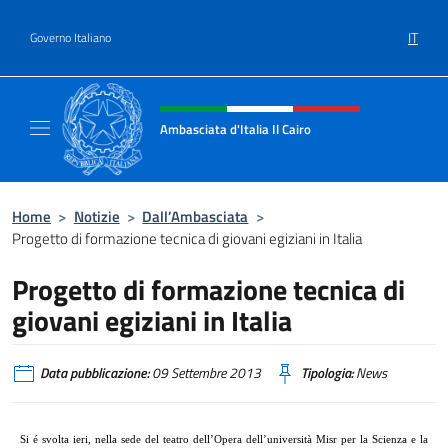
Salta al contenuto
IT
Governo Italiano
Intestazione sito, social e menù
Ambasciata d'Italia Il Cairo
Sito Ufficiale Ambasciata d'Italia a Il Cairo
Home
>
Notizie
>
Dall’Ambasciata
>
Progetto di formazione tecnica di giovani egiziani in Italia
Progetto di formazione tecnica di
giovani egiziani in Italia
Data pubblicazione:
09 Settembre 2013
Tipologia:
News
Si é svolta ieri, nella sede
del
teatro dell’Opera dell’università Misr per la Scienza e la