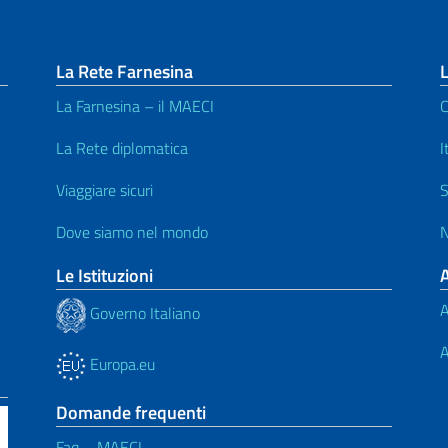
La Rete Farnesina
L
La Farnesina – il MAECI
C
La Rete diplomatica
I
Viaggiare sicuri
S
Dove siamo nel mondo
N
Le Istituzioni
A
Governo Italiano
A
Europa.eu
Domande frequenti
Faq – MAECI