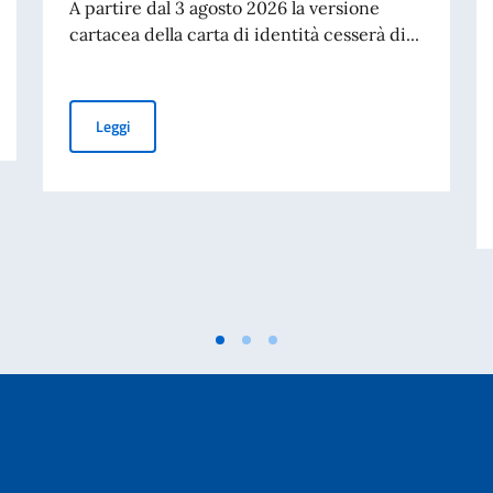
A partire dal 3 agosto 2026 la versione
cartacea della carta di identità cesserà di...
om.It.Es)
Cessazione della validità della carta d’identità cartacea 
Leggi