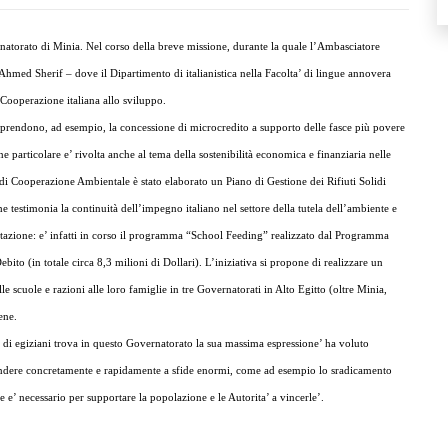
ernatorato di Minia. Nel corso della breve missione, durante la quale l’Ambasciatore
 Ahmed Sherif – dove il Dipartimento di italianistica nella Facolta’ di lingue annovera
a Cooperazione italiana allo sviluppo.
omprendono, ad esempio, la concessione di microcredito a supporto delle fasce più povere
e particolare e’ rivolta anche al tema della sostenibilità economica e finanziaria nelle
di Cooperazione Ambientale è stato elaborato un Piano di Gestione dei Rifiuti Solidi
e testimonia la continuità dell’impegno italiano nel settore della tutela dell’ambiente e
mentazione: e’ infatti in corso il programma “School Feeding” realizzato dal Programma
o (in totale circa 8,3 milioni di Dollari). L’iniziativa si propone di realizzare un
e scuole e razioni alle loro famiglie in tre Governatorati in Alto Egitto (oltre Minia,
ene.
 di egiziani trova in questo Governatorato la sua massima espressione’ ha voluto
ispondere concretamente e rapidamente a sfide enormi, come ad esempio lo sradicamento
e e’ necessario per supportare la popolazione e le Autorita’ a vincerle’.