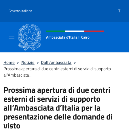
Salta al contenuto
IT
Governo Italiano
Intestazione sito, social e menù
Ambasciata d'Italia Il Cairo
Sito Ufficiale Ambasciata d'Italia a Il Cairo
Home
>
Notizie
>
Dall’Ambasciata
>
Prossima apertura di due centri esterni di servizi di supporto
all’Ambasciata...
Prossima apertura di due centri
esterni di servizi di supporto
all’Ambasciata d’Italia per la
presentazione delle domande di
visto