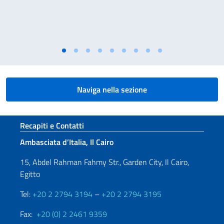
Naviga nella sezione
Sezione footer
Recapiti e Contatti
Ambasciata d’Italia, Il Cairo
15, Abdel Rahman Fahmy Str., Garden City, Il Cairo,
Egitto
Tel:
+20 2 2794 3194
–
+20 2 2794 3195
Fax:
+20 (0) 2 2461 9359