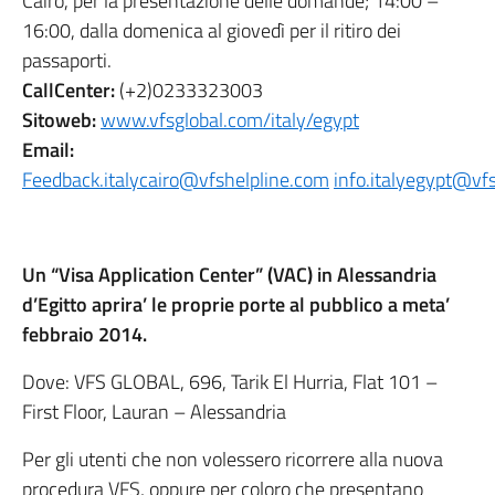
Cairo, per la presentazione delle domande; 14:00 –
16:00, dalla domenica al giovedì per il ritiro dei
passaporti.
CallCenter:
(+2)0233323003
Sitoweb:
www.vfsglobal.com/italy/egypt
Email:
Feedback.italycairo@vfshelpline.com
info.italyegypt@vf
Un “Visa Application Center” (VAC) in Alessandria
d’Egitto aprira’ le proprie porte al pubblico a meta’
febbraio 2014.
Dove: VFS GLOBAL, 696, Tarik El Hurria, Flat 101 –
First Floor, Lauran – Alessandria
Per gli utenti che non volessero ricorrere alla nuova
procedura VFS, oppure per coloro che presentano