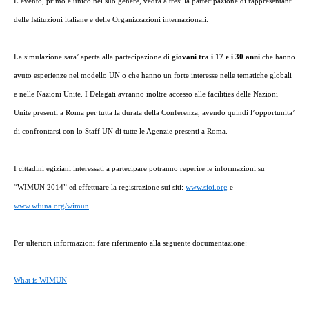
L’evento, primo e unico nel suo genere, vedrà altresì la partecipazione di rappresentanti
delle Istituzioni italiane e delle Organizzazioni internazionali.
La simulazione sara’ aperta alla partecipazione di
giovani tra i 17 e i 30 anni
che hanno
avuto esperienze nel modello UN o che hanno un forte interesse nelle tematiche globali
e nelle Nazioni Unite. I Delegati avranno inoltre accesso alle facilities delle Nazioni
Unite presenti a Roma per tutta la durata della Conferenza, avendo quindi l’opportunita’
di confrontarsi con lo Staff UN di tutte le Agenzie presenti a Roma.
I cittadini egiziani interessati a partecipare potranno reperire le informazioni su
“WIMUN 2014” ed effettuare la registrazione sui siti:
www.sioi.org
e
www.wfuna.org/wimun
Per ulteriori informazioni fare riferimento alla seguente documentazione:
What is WIMUN