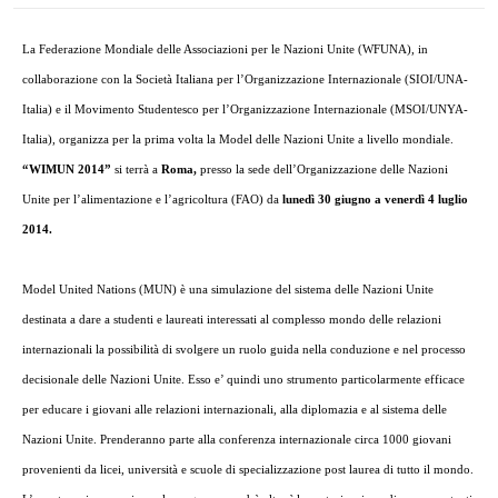
La Federazione Mondiale
delle Associazioni per le Nazioni Unite (WFUNA), in
collaborazione con
la Società Italiana
per l’Organizzazione Internazionale (SIOI/UNA-
Italia) e il Movimento Studentesco per l’Organizzazione Internazionale (MSOI/UNYA-
Italia), organizza per la prima volta
la Model
delle Nazioni Unite a livello mondiale.
“WIMUN 2014”
si terrà a
Roma,
presso la sede dell’Organizzazione delle Nazioni
Unite per l’alimentazione e l’agricoltura (FAO) da
lunedì 30 giugno a venerdì 4 luglio
2014.
Model United Nations (MUN) è una simulazione del sistema delle Nazioni Unite
destinata a dare a studenti e laureati interessati al complesso mondo delle relazioni
internazionali la possibilità di svolgere un ruolo guida nella conduzione e nel processo
decisionale delle Nazioni Unite. Esso e’ quindi uno strumento particolarmente efficace
per educare i giovani alle relazioni internazionali, alla diplomazia e al sistema delle
Nazioni Unite. Prenderanno parte alla conferenza internazionale circa 1000 giovani
provenienti da licei, università e scuole di specializzazione post laurea di tutto il mondo.