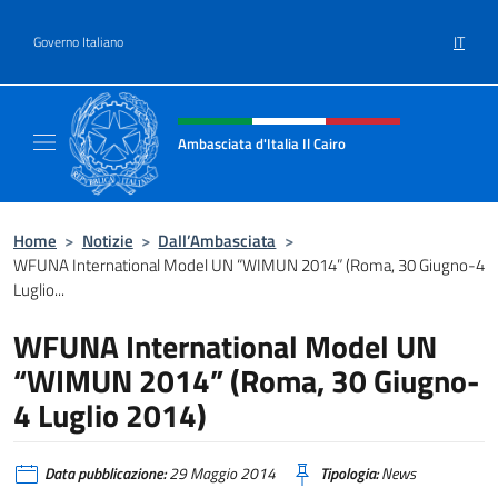
Salta al contenuto
IT
Governo Italiano
Intestazione sito, social e menù
Ambasciata d'Italia Il Cairo
Sito Ufficiale Ambasciata d'Italia a Il Cairo
Home
>
Notizie
>
Dall’Ambasciata
>
WFUNA International Model UN “WIMUN 2014” (Roma, 30 Giugno-4
Luglio...
WFUNA International Model UN
“WIMUN 2014” (Roma, 30 Giugno-
4 Luglio 2014)
Data pubblicazione:
29 Maggio 2014
Tipologia:
News