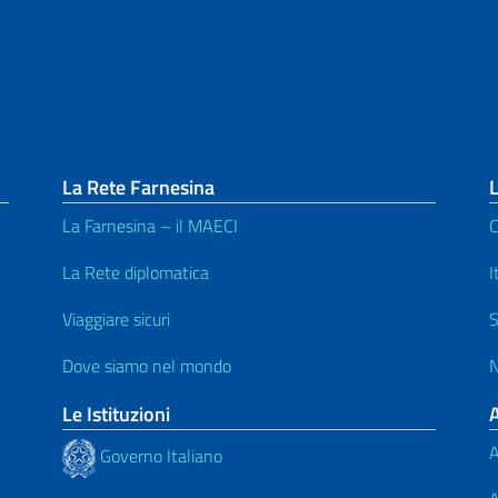
La Rete Farnesina
L
La Farnesina – il MAECI
C
La Rete diplomatica
I
Viaggiare sicuri
S
Dove siamo nel mondo
N
Le Istituzioni
A
Governo Italiano