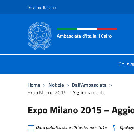
Salta al contenuto
Governo Italiano
Intestazione sito, social 
Ambasciata d'Italia Il Cairo
Sito Ufficiale Ambasciata d'Italia a 
Chi si
Home
>
Notizie
>
Dall’Ambasciata
>
Expo Milano 2015 – Aggiornamento
Expo Milano 2015 – Agg
Data pubblicazione:
29 Settembre 2014
Tipologia