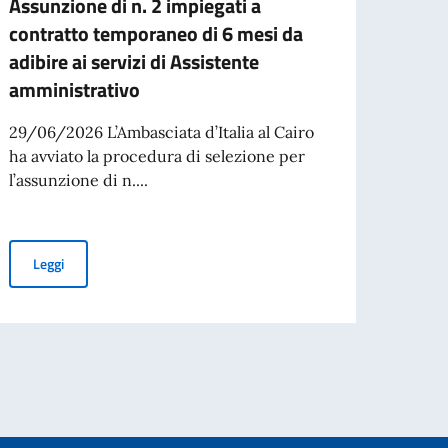
Assunzione di n. 2 impiegati a
80 an
contratto temporaneo di 6 mesi da
volti
adibire ai servizi di Assistente
Quiri
amministrativo
In oc
della 
29/06/2026 L’Ambasciata d’Italia al Cairo
chiama
ha avviato la procedura di selezione per
l’assunzione di n....
per l’espatrio dal 3 agosto
Leg
Assunzione di n. 2 impiegati a contratto temporaneo di 6 mesi da 
Leggi