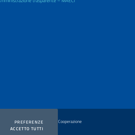
mministrazione trasparente – MAECI
istero degli Affari Esteri e della Cooperazione
COOKIES
PREFERENZE
I COOKIES
ACCETTO TUTTI