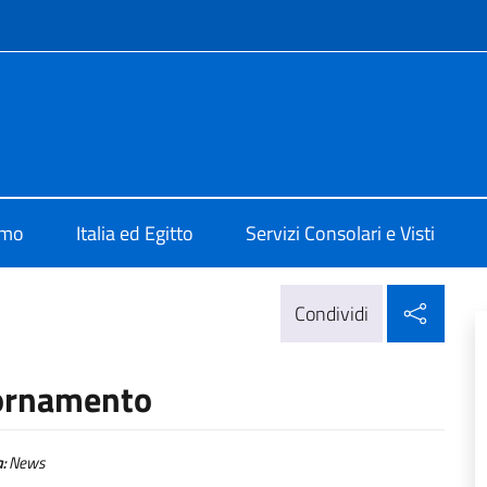
e menù
Il Cairo
amo
Italia ed Egitto
Servizi Consolari e Visti
Condi
Condividi
iornamento
:
News