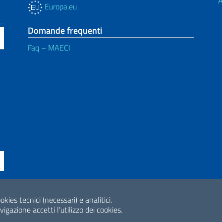
A
Europa.eu
Domande frequenti
Faq – MAECI
ne di accessibilità
okies tecnici (necessari) e analitici.
2026 Copyright Min
gazione accetti l'utilizzo dei cookies.
Internazionale