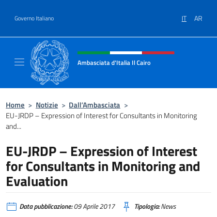
Salta al contenuto
IT
AR
Governo Italiano
Intestazione sito, social e menù
Ambasciata d'Italia Il Cairo
Sito Ufficiale Ambasciata d'Italia a Il Cairo
Home
>
Notizie
>
Dall’Ambasciata
>
EU-JRDP – Expression of Interest for Consultants in Monitoring
and...
EU-JRDP – Expression of Interest
for Consultants in Monitoring and
Evaluation
Data pubblicazione:
09 Aprile 2017
Tipologia:
News