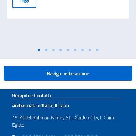
Rinnovo dei Comitati degli Italiani all’Estero (Com.It.Es)
Leggi
Naviga nella sezione
Sezione footer
Recapiti e Contatti
Ambasciata d’Italia, Il Cairo
15, Abdel Rahman Fahmy Str., Garden City, Il Cairo,
Egitto