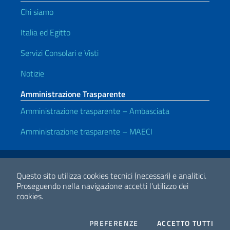
Chi siamo
Italia ed Egitto
Servizi Consolari e Visti
Notizie
Amministrazione Trasparente
Amministrazione trasparente – Ambasciata
Amministrazione trasparente – MAECI
Link Utili
Note legali
Privacy e cookie policy
Dichiarazione di accessibilità
Questo sito utilizza cookies tecnici (necessari) e analitici.
Proseguendo nella navigazione accetti l'utilizzo dei
cookies.
2026 Copyright Ministero degli Affari Esteri e della Cooperazione
Internazionale
COOKIES
I CO
PREFERENZE
ACCETTO TUTTI