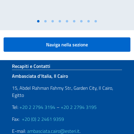
Naviga nella sezione
Sezione footer
Recapiti e Contatti
Ambasciata d’Italia, Il Cairo
15, Abdel Rahman Fahmy Str., Garden City, Il Cairo,
Egitto
Tel:
+20 2 2794 3194
–
+20 2 2794 3195
Fax:
+20 (0) 2 2461 9359
E-mail:
ambasciata.cairo@esteri.it
.