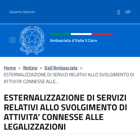
Salta al contenuto
IT
AR
Governo Italiano
Intestazione sito, social e menù
Ambasciata d'Italia Il Cairo
Sito Ufficiale Ambasciata d'Italia a Il Cairo
Home
>
Notizie
>
Dall’Ambasciata
>
ESTERNALIZZAZIONE DI SERVIZI RELATIVI ALLO SVOLGIMENTO DI
ATTIVITA’ CONNESSE ALLE...
ESTERNALIZZAZIONE DI SERVIZI
RELATIVI ALLO SVOLGIMENTO DI
ATTIVITA’ CONNESSE ALLE
LEGALIZZAZIONI