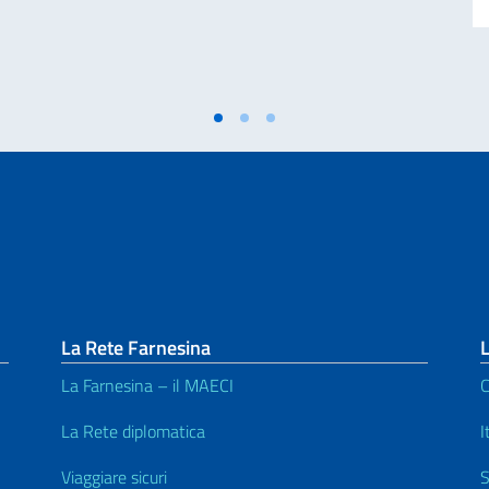
La Rete Farnesina
L
La Farnesina – il MAECI
C
La Rete diplomatica
I
Viaggiare sicuri
S