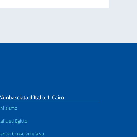
’Ambasciata d’Italia, Il Cairo
hi siamo
talia ed Egitto
ervizi Consolari e Visti