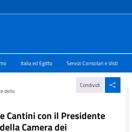
e menù
Il Cairo
amo
Italia ed Egitto
Servizi Consolari e Visti
Condi
Condividi
te della
e Cantini con il Presidente
della Camera dei