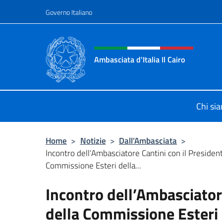
Salta al contenuto
Governo Italiano
Intestazione sito, social 
Ambasciata d'Italia Il Cairo
Sito Ufficiale Ambasciata d'Italia a 
Chi si
Home
>
Notizie
>
Dall’Ambasciata
>
Incontro dell’Ambasciatore Cantini con il Presiden
Commissione Esteri della...
Incontro dell’Ambasciator
della Commissione Esteri 