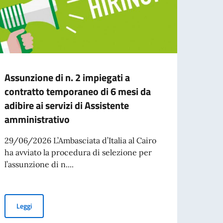
Assunzione di n. 2 impiegati a
80 an
contratto temporaneo di 6 mesi da
volti
adibire ai servizi di Assistente
Quiri
amministrativo
In oc
della 
29/06/2026 L’Ambasciata d’Italia al Cairo
chiama
ha avviato la procedura di selezione per
l’assunzione di n....
per l’espatrio dal 3 agosto
Leg
Assunzione di n. 2 impiegati a contratto temporaneo di 6 mesi da 
Leggi