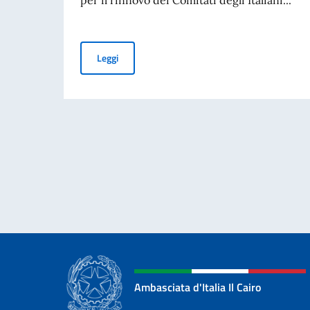
Rinnovo dei Comitati degli Italiani all’Estero (C
Leggi
Ambasciata d'Italia Il Cairo