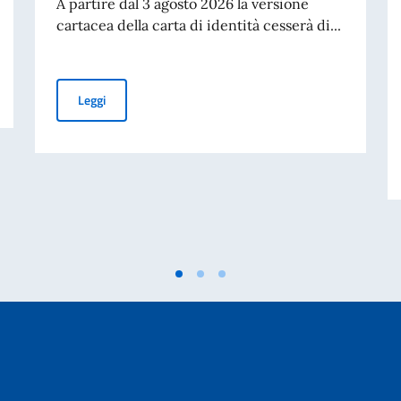
A partire dal 3 agosto 2026 la versione
cartacea della carta di identità cesserà di...
om.It.Es)
Cessazione della validità della carta d’identità cartacea 
Leggi