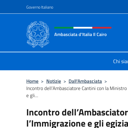
Salta al contenuto
Governo Italiano
Intestazione sito, social 
Ambasciata d'Italia Il Cairo
Sito Ufficiale Ambasciata d'Italia a 
Chi si
Home
>
Notizie
>
Dall’Ambasciata
>
Incontro dell’Ambasciatore Cantini con la Ministro
e gli...
Incontro dell’Ambasciator
l’Immigrazione e gli egizia