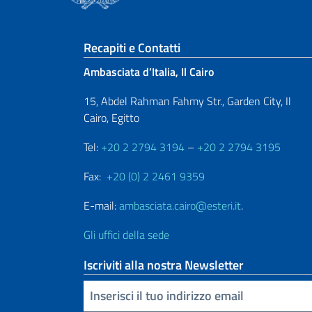
Sezione footer
Recapiti e Contatti
Ambasciata d’Italia, Il Cairo
15, Abdel Rahman Fahmy Str., Garden City, Il
Cairo, Egitto
Tel:
+20 2 2794 3194
–
+20 2 2794 3195
Fax:
+20 (0) 2 2461 9359
E-mail:
ambasciata.cairo@esteri.it
.
Gli uffici della sede
Iscriviti alla nostra Newsletter
Inserisci la tua email