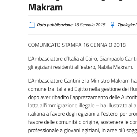
Makram
Data pubblicazione:
16 Gennaio 2018
Tipologia:
N
COMUNICATO STAMPA 16 GENNAIO 2018
L’Ambasciatore d’Italia al Cairo, Giampaolo Canti
gli egiziani residenti all’estero, Nabila Makram.
L’Ambasciatore Cantini e la Ministro Makram hann
comune tra Italia ed Egitto nella gestione dei flu
dopo aver ribadito l’apprezzamento delle Autorita’ 
lotta all’immigrazione illegale – ha illustrato 
italiana a favore degli egiziani all’estero, per p
favore delle comunità d’origine, sostenere le don
professionale a giovani egiziani, in aree più sogg