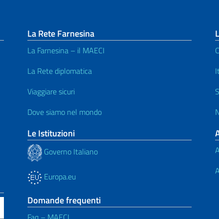
La Rete Farnesina
L
La Farnesina – il MAECI
C
La Rete diplomatica
I
Viaggiare sicuri
S
Dove siamo nel mondo
N
Le Istituzioni
A
Governo Italiano
A
Europa.eu
Domande frequenti
Faq – MAECI