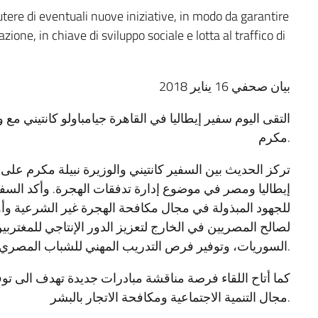
cutere di eventuali nuove iniziative, in modo da garantire
zione, in chiave di sviluppo sociale e lotta al traffico di
بيان صحفي 16 يناير 2018
التقى اليوم سفير إيطاليا في القاهرة جيامباولو كانتيني مع
مكرم.
تركز الحديث بين السفير كانتيني والوزيرة نبيلة مكرم على
إيطاليا ومصر في موضوع إدارة تدفقات الهجرة. وأكد السفي
للجهود المبذولة في مجال مكافحة الهجرة غير الشرعية وأوض
لصالح المصريين في الخارج لتعزيز الدور الإنتاجي للمغتربي
السوريات، وتوفير فرص التدريب المهني للشباب المصري في المحافظات التى تكثر فيها تدفقات الهجرة.
كما أتاح اللقاء فرصة مناقشة مبادرات جديدة تهدف الى ت
مجال التنمية الاجتماعية ومكافحة الاتجار بالبشر.