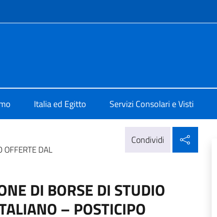
e menù
Il Cairo
amo
Italia ed Egitto
Servizi Consolari e Visti
Condi
Condividi
O OFFERTE DAL
ONE DI BORSE DI STUDIO
TALIANO – POSTICIPO