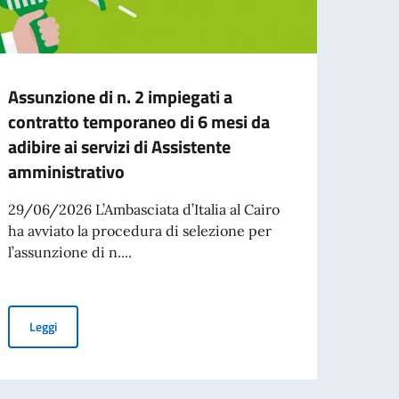
Assunzione di n. 2 impiegati a
80 an
contratto temporaneo di 6 mesi da
volti
adibire ai servizi di Assistente
Quiri
amministrativo
In oc
della 
29/06/2026 L’Ambasciata d’Italia al Cairo
chiama
ha avviato la procedura di selezione per
l’assunzione di n....
per l’espatrio dal 3 agosto
Leg
Assunzione di n. 2 impiegati a contratto temporaneo di 6 mesi da 
Leggi