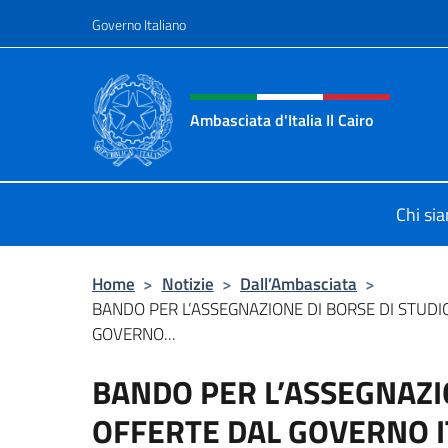
Salta al contenuto
Governo Italiano
Intestazione sito, social 
Ambasciata d'Italia Il Cairo
Sito Ufficiale Ambasciata d'Italia a 
Chi si
Home
>
Notizie
>
Dall’Ambasciata
>
BANDO PER L’ASSEGNAZIONE DI BORSE DI STUDI
GOVERNO...
BANDO PER L’ASSEGNAZI
OFFERTE DAL GOVERNO I