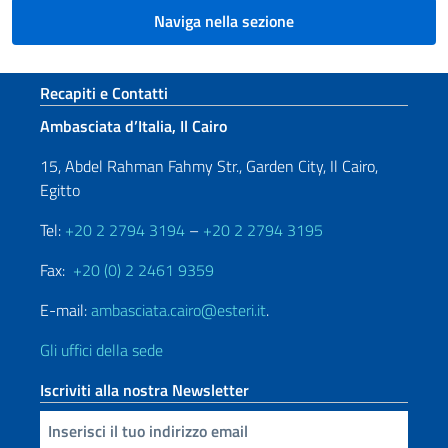
Naviga nella sezione
Sezione footer
Recapiti e Contatti
Ambasciata d’Italia, Il Cairo
15, Abdel Rahman Fahmy Str., Garden City, Il Cairo,
Egitto
Tel:
+20 2 2794 3194
–
+20 2 2794 3195
Fax:
+20 (0) 2 2461 9359
E-mail:
ambasciata.cairo@esteri.it
.
Gli uffici della sede
Iscriviti alla nostra Newsletter
Inserisci la tua email