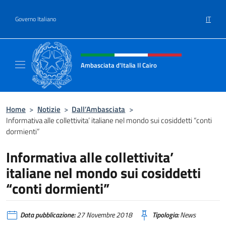
Salta al contenuto
IT
Governo Italiano
Intestazione sito, social e menù
Ambasciata d'Italia Il Cairo
Sito Ufficiale Ambasciata d'Italia a Il Cairo
Home
>
Notizie
>
Dall’Ambasciata
>
Informativa alle collettivita’ italiane nel mondo sui cosiddetti “conti
dormienti”
Informativa alle collettivita’
italiane nel mondo sui cosiddetti
“conti dormienti”
Data pubblicazione:
27 Novembre 2018
Tipologia:
News