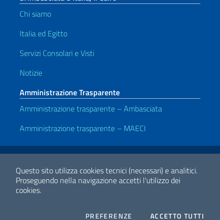
Chi siamo
Italia ed Egitto
Servizi Consolari e Visti
Notizie
Amministrazione Trasparente
Amministrazione trasparente – Ambasciata
Amministrazione trasparente – MAECI
Link Utili
Note legali
Privacy e cookie policy
Dichiarazione di accessibilità
Questo sito utilizza cookies tecnici (necessari) e analitici.
Proseguendo nella navigazione accetti l'utilizzo dei
cookies.
2026 Copyright Ministero degli Affari Esteri e della Cooperazione
Internazionale
COOKIES
I CO
PREFERENZE
ACCETTO TUTTI