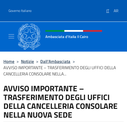
Salta al contenuto
IT
AR
Governo Italiano
Intestazione sito, social e menù
Ambasciata d'Italia Il Cairo
Sito Ufficiale Ambasciata d'Italia a Il Cairo
Home
>
Notizie
>
Dall’Ambasciata
>
AVVISO IMPORTANTE – TRASFERIMENTO DEGLI UFFICI DELLA
CANCELLERIA CONSOLARE NELLA...
AVVISO IMPORTANTE –
TRASFERIMENTO DEGLI UFFICI
DELLA CANCELLERIA CONSOLARE
NELLA NUOVA SEDE