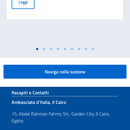
Rinnovo dei Comitati degli Italiani all’Estero (Com.It.Es)
Leggi
Naviga nella sezione
Sezione footer
Recapiti e Contatti
Ambasciata d’Italia, Il Cairo
15, Abdel Rahman Fahmy Str., Garden City, Il Cairo,
Egitto