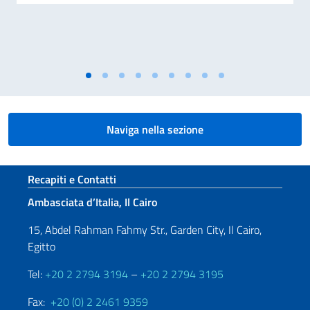
Naviga nella sezione
Sezione footer
Recapiti e Contatti
Ambasciata d’Italia, Il Cairo
15, Abdel Rahman Fahmy Str., Garden City, Il Cairo,
Egitto
Tel:
+20 2 2794 3194
–
+20 2 2794 3195
Fax:
+20 (0) 2 2461 9359