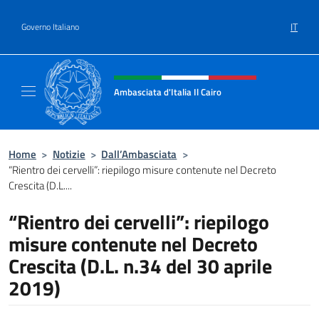
Salta al contenuto
IT
Governo Italiano
Intestazione sito, social e menù
Ambasciata d'Italia Il Cairo
Sito Ufficiale Ambasciata d'Italia a Il Cairo
Home
>
Notizie
>
Dall’Ambasciata
>
“Rientro dei cervelli”: riepilogo misure contenute nel Decreto
Crescita (D.L....
“Rientro dei cervelli”: riepilogo
misure contenute nel Decreto
Crescita (D.L. n.34 del 30 aprile
2019)