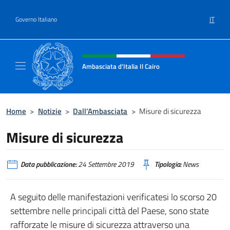
Salta al contenuto
IT
Governo Italiano
Intestazione sito, social e menù
Ambasciata d'Italia Il Cairo
Sito Ufficiale Ambasciata d'Italia a Il Cairo
Home
>
Notizie
>
Dall’Ambasciata
>
Misure di sicurezza
Misure di sicurezza
Data pubblicazione:
24 Settembre 2019
Tipologia:
News
A seguito delle manifestazioni verificatesi lo scorso 20
settembre nelle principali città del Paese, sono state
rafforzate le misure di sicurezza attraverso una