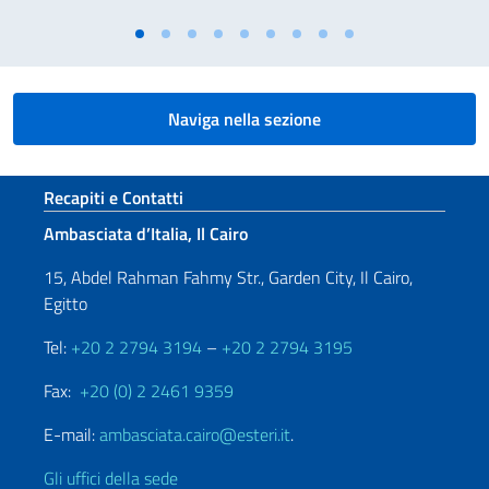
Naviga nella sezione
Sezione footer
Recapiti e Contatti
Ambasciata d’Italia, Il Cairo
15, Abdel Rahman Fahmy Str., Garden City, Il Cairo,
Egitto
Tel:
+20 2 2794 3194
–
+20 2 2794 3195
Fax:
+20 (0) 2 2461 9359
E-mail:
ambasciata.cairo@esteri.it
.
Gli uffici della sede