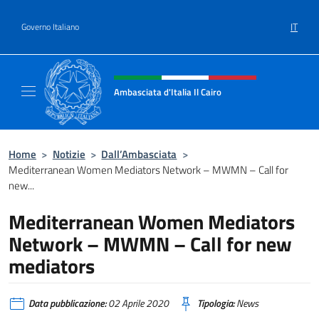
Salta al contenuto
IT
Governo Italiano
Intestazione sito, social e menù
Ambasciata d'Italia Il Cairo
Sito Ufficiale Ambasciata d'Italia a Il Cairo
Home
>
Notizie
>
Dall’Ambasciata
>
Mediterranean Women Mediators Network – MWMN – Call for
new...
Mediterranean Women Mediators
Network – MWMN – Call for new
mediators
Data pubblicazione:
02 Aprile 2020
Tipologia:
News