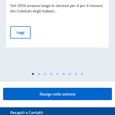
Nel 2026 avranno luogo le elezioni per il per il rinnovo
dei Comitati degli Italiani...
Rinnovo dei Comitati degli Italiani all’Estero (Com.It.Es)
Leggi
Naviga nella sezione
Sezione footer
Recapiti e Contatti