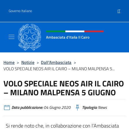
Salta al contenuto
IT
Governo Italiano
Intestazione sito, social e menù
Ambasciata d'Italia Il Cairo
Sito Ufficiale Ambasciata d'Italia a Il Cairo
Home
>
Notizie
>
Dall’Ambasciata
>
VOLO SPECIALE NEOS AIR IL CAIRO – MILANO MALPENSA 5...
VOLO SPECIALE NEOS AIR IL CAIRO
– MILANO MALPENSA 5 GIUGNO
Data pubblicazione:
04 Giugno 2020
Tipologia:
News
Si rende noto che, in collaborazione con l’Ambasciata