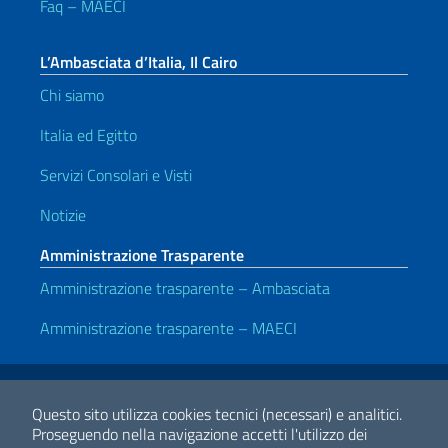
Faq – MAECI
L’Ambasciata d’Italia, Il Cairo
Chi siamo
Italia ed Egitto
Servizi Consolari e Visti
Notizie
Amministrazione Trasparente
Amministrazione trasparente – Ambasciata
Amministrazione trasparente – MAECI
Link Utili
Note legali
Privacy e cookie policy
Dichiarazione di accessibilità
Questo sito utilizza cookies tecnici (necessari) e analitici.
Proseguendo nella navigazione accetti l'utilizzo dei