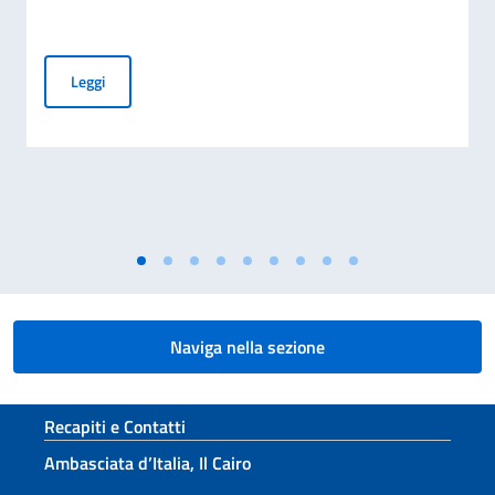
Rinnovo dei Comitati degli Italiani all’Estero (Com.It.Es)
Leggi
Naviga nella sezione
Sezione footer
Recapiti e Contatti
Ambasciata d’Italia, Il Cairo