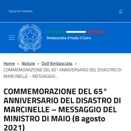
Salta al contenuto
IT
Governo Italiano
Intestazione sito, social e menù
Ambasciata d'Italia Il Cairo
Sito Ufficiale Ambasciata d'Italia a Il Cairo
Home
>
Notizie
>
Dall’Ambasciata
>
COMMEMORAZIONE DEL 65° ANNIVERSARIO DEL DISASTRO DI
MARCINELLE – MESSAGGIO...
COMMEMORAZIONE DEL 65°
ANNIVERSARIO DEL DISASTRO DI
MARCINELLE – MESSAGGIO DEL
MINISTRO DI MAIO (8 agosto
2021)