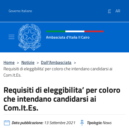
Salta al contenuto
IT
AR
Governo Italiano
Intestazione sito, social e menù
Ambasciata d'Italia Il Cairo
Sito Ufficiale Ambasciata d'Italia a Il Cairo
Home
>
Notizie
>
Dall’Ambasciata
>
Requisiti di eleggibilita’ per coloro che intendano candidarsi ai
Com.It.Es.
Requisiti di eleggibilita’ per coloro
che intendano candidarsi ai
Com.It.Es.
Data pubblicazione:
13 Settembre 2021
Tipologia:
News