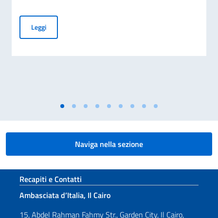
Rinnovo dei Comitati degli Italiani all’Estero (Com.It.Es)
Leggi
Naviga nella sezione
Sezione footer
Recapiti e Contatti
Ambasciata d’Italia, Il Cairo
15, Abdel Rahman Fahmy Str., Garden City, Il Cairo,