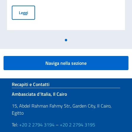
REFERENDUM COSTITUZIONALE CONFERMATIVO 22 E 23
Leggi
Naviga nella sezione
Sezione footer
Recapiti e Contatti
Ambasciata d’Italia, Il Cairo
15, Abdel Rahman Fahmy Str., Garden City, Il Cairo,
Egitto
Tel:
+20 2 2794 3194
–
+20 2 2794 3195