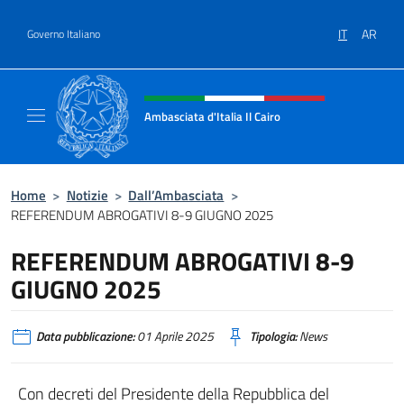
Salta al contenuto
IT
AR
Governo Italiano
Intestazione sito, social e menù
Ambasciata d'Italia Il Cairo
Sito Ufficiale Ambasciata d'Italia a Il Cairo
Home
>
Notizie
>
Dall’Ambasciata
>
REFERENDUM ABROGATIVI 8-9 GIUGNO 2025
REFERENDUM ABROGATIVI 8-9
GIUGNO 2025
Data pubblicazione:
01 Aprile 2025
Tipologia:
News
Con decreti del Presidente della Repubblica del