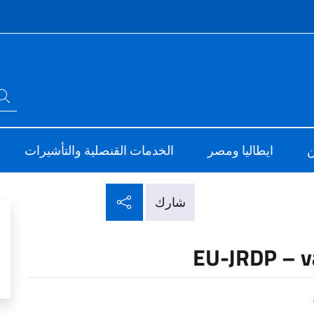
Intes
ابحث في الموقع
ve
Sito Uffic
ن
ايطاليا ومصر
الخدمات القنصلية والتأشيرات
شارك عبر شبكات التو
شارك
EU-JRDP – va