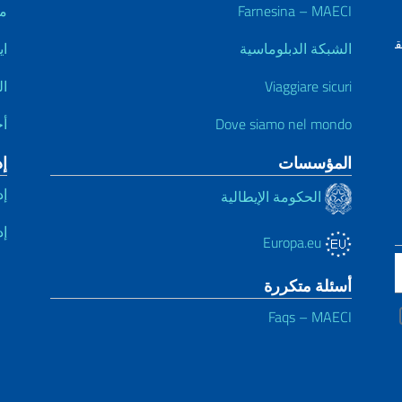
Farnesina – MAECI
م
الشبكة الدبلوماسية
اي
Viaggiare sicuri
ال
Dove siamo nel mondo
أخ
المؤسسات
إ
إد
الحكومة الإيطالية
إد
Europa.eu
أسئلة متكررة
Faqs – MAECI