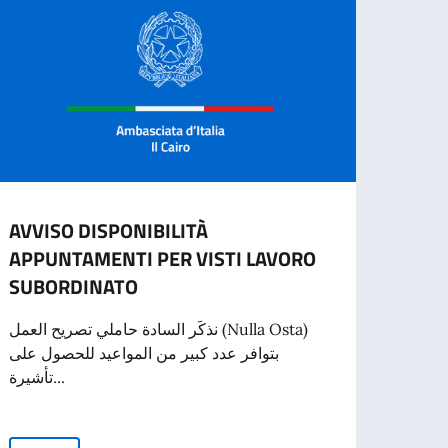
طلبات
AVVISO DISPONIBILITÀ
التي
APPUNTAMENTI PER VISTI LAVORO
لطلاب
SUBORDINATO
ين في
نذكَر السادة حاملي تصريح العمل (Nulla Osta)
لبات:
بتوافر عدد كبير من المواعيد للحصول على
مارس 2026، الساعة 2:00 مساءً
تأشيرة...
طاليا
منح وزارة الخارجية والتعاون الإيطالية لعام 2026-