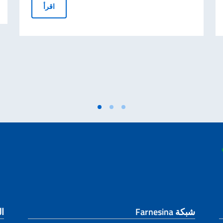
INVEST YOUR TALENT IN ITALY! APPLICATIONS OPEN! De
اقرأ
شبكة Farnesina
ال