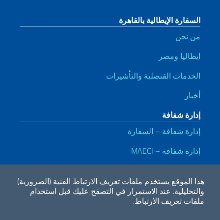
السفارة الإيطالية بالقاهرة
من نحن
ايطاليا ومصر
الخدمات القنصلية والتأشيرات
أخبار
إدارة شفافة
إدارة شفافة – السفارة
إدارة شفافة – MAECI
روابط مفيدة
هذا الموقع يستخدم ملفات تعريف الارتباط الفنية (الضرورية)
Dichiarazione di accessibilità
Privacy e cookie policy
Note legali
والتحليلية.
عند الاستمرار في التصفح عليك قبل استخدام
ملفات تعريف الارتباط.