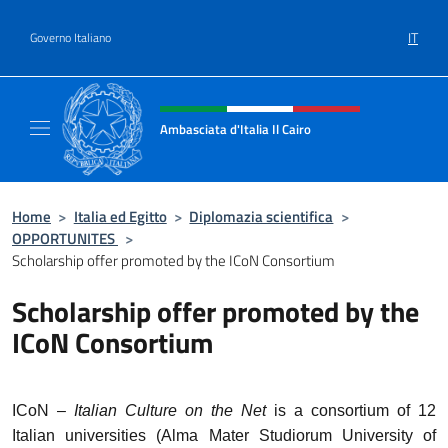
Salta al contenuto
IT
Governo Italiano
Intestazione sito, social e menù
Ambasciata d'Italia Il Cairo
Sito Ufficiale Ambasciata d'Italia a Il Cairo
Home
>
Italia ed Egitto
>
Diplomazia scientifica
>
OPPORTUNITES
>
Scholarship offer promoted by the ICoN Consortium
Scholarship offer promoted by the
ICoN Consortium
ICoN –
Italian Culture on the Net
is a consortium of 12
Italian universities (Alma Mater Studiorum University of