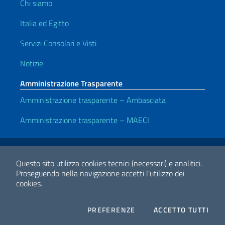
Chi siamo
Italia ed Egitto
Servizi Consolari e Visti
Notizie
Amministrazione Trasparente
Amministrazione trasparente – Ambasciata
Amministrazione trasparente – MAECI
Link Utili
Note legali
Privacy e cookie policy
Dichiarazione di accessibilità
Questo sito utilizza cookies tecnici (necessari) e analitici.
Proseguendo nella navigazione accetti l'utilizzo dei
cookies.
2026 Copyright Ministero degli Affari Esteri e della Cooperazione
Internazionale
COOKIES
I CO
PREFERENZE
ACCETTO TUTTI
Facebook
Twitter
Whatsapp