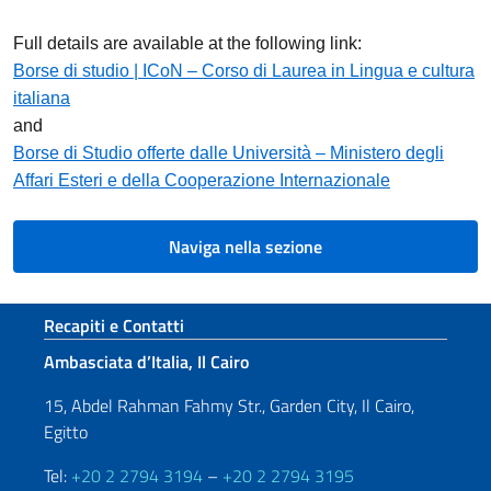
Full details are available at the following link:
Borse di studio | ICoN – Corso di Laurea in Lingua e cultura
italiana
and
Borse di Studio offerte dalle Università – Ministero degli
Affari Esteri e della Cooperazione Internazionale
Naviga nella sezione
Sezione footer
Recapiti e Contatti
Ambasciata d’Italia, Il Cairo
15, Abdel Rahman Fahmy Str., Garden City, Il Cairo,
Egitto
Tel:
+20 2 2794 3194
–
+20 2 2794 3195