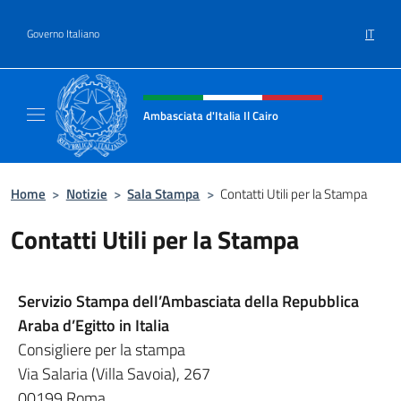
Salta al contenuto
IT
Governo Italiano
Intestazione sito, social e menù
Ambasciata d'Italia Il Cairo
Sito Ufficiale Ambasciata d'Italia a Il Cairo
Home
>
Notizie
>
Sala Stampa
>
Contatti Utili per la Stampa
Contatti Utili per la Stampa
Servizio Stampa dell’Ambasciata della Repubblica
Araba d’Egitto in Italia
Consigliere per la stampa
Via Salaria (Villa Savoia), 267
00199 Roma