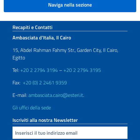
Naviga nella sezione
Sezione footer
Recapiti e Contatti
Ambasciata d’Italia, Il Cairo
15, Abdel Rahman Fahmy Str., Garden City, Il Cairo,
Egitto
Tel:
+20 2 2794 3194
–
+20 2 2794 3195
Fax:
+20 (0) 2 2461 9359
E-mail:
ambasciata.cairo@esteri.it
.
Gli uffici della sede
Iscriviti alla nostra Newsletter
Inserisci la tua email