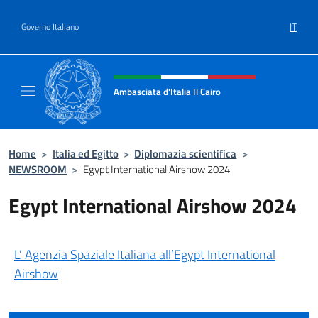
Salta al contenuto
IT
Governo Italiano
Intestazione sito, social e menù
Ambasciata d'Italia Il Cairo
Sito Ufficiale Ambasciata d'Italia a Il Cairo
Home
>
Italia ed Egitto
>
Diplomazia scientifica
>
NEWSROOM
>
Egypt International Airshow 2024
Egypt International Airshow 2024
L’ Agenzia Spaziale Italiana all’Egypt International
Airshow