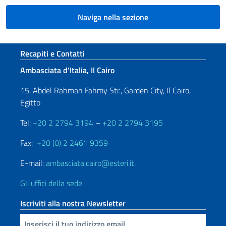
Naviga nella sezione
Sezione footer
Recapiti e Contatti
Ambasciata d’Italia, Il Cairo
15, Abdel Rahman Fahmy Str., Garden City, Il Cairo,
Egitto
Tel:
+20 2 2794 3194
–
+20 2 2794 3195
Fax:
+20 (0) 2 2461 9359
E-mail:
ambasciata.cairo@esteri.it
.
Gli uffici della sede
Iscriviti alla nostra Newsletter
Inserisci la tua email