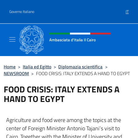
Salta al contenuto
IT
Governo Italiano
Intestazione sito, social e menù
Ambasciata d'Italia Il Cairo
Sito Ufficiale Ambasciata d'Italia a Il Cairo
Home
>
Italia ed Egitto
>
Diplomazia scientifica
>
NEWSROOM
>
FOOD CRISIS: ITALY EXTENDS A HAND TO EGYPT
FOOD CRISIS: ITALY EXTENDS A
HAND TO EGYPT
Agriculture and food were among the topics at the
center of Foreign Minister Antonio Tajani’s visit to
Cairo, Together with the Minister of University and